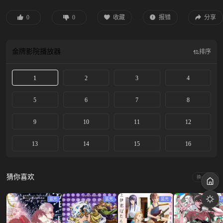
0
0
收藏
报错
分享
金牌影院
播放器
排序
1
2
3
4
5
6
7
8
9
10
11
12
13
14
15
16
猜你喜欢
换一换
蓝光
蓝光
蓝光
蓝