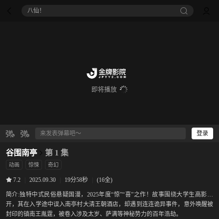
八仙！
即将播放
登录
谷围南亭
第 1 集
动画
惊悚
奇幻
|
2025.09.30
|
19分58秒
|
(16全)
7.2
简介:
独特中式民俗悬疑国漫，2025年度“惊”“喜”之作！故事围绕大学生高影展
开，其在入学途中误入南亭村大清王朝酒店，却遇到连连诡异事件，意外唤醒被
封印的镇南王胤霆，被卷入涉及太岁、萨满等神秘势力的百年浩劫。