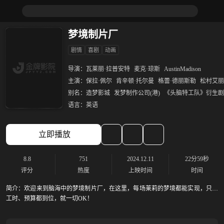
梦境制片厂
剧情
喜剧
动画
导演：
瓦莱丽·拉普安特
麦克·琼斯
AustinMadison
主演：
保拉·佩尔
肯辛顿·托尔曼
格蕾·德丽斯勒
松村艾丽
别名：
造梦影城
发梦制作公司(港)
《头脑特工队》衍生剧
语言：
英语
立即播放
8.8
751
2024.12.11
22分59秒
评分
热度
上映时间
时间
简介：
欢迎来到脑海中的梦境制片厂，在这里，每场莱莉的梦境都能实现，只要
工时、预算都到位，就一切OK！