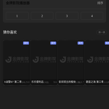
金牌影院
播放器
排序
1
2
3
4
猜你喜欢
换一换
蓝光
蓝光
蓝光
蓝
X战警97 第二季
乐乐便利店
安闲领主的愉快领地防卫
碧蓝之海 第三季
9.0
9.6
5.7
(8/9)
(10全)
(12集)
(5/12)